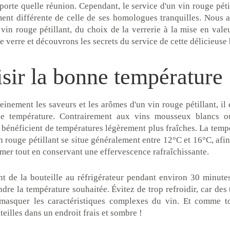
porte quelle réunion. Cependant, le service d'un vin rouge péti
ent différente de celle de ses homologues tranquilles. Nous al
n vin rouge pétillant, du choix de la verrerie à la mise en vale
 verre et découvrons les secrets du service de cette délicieuse
isir la bonne température
einement les saveurs et les arômes d'un vin rouge pétillant, il e
ne température. Contrairement aux vins mousseux blancs ou
bénéficient de températures légèrement plus fraîches. La tempé
n rouge pétillant se situe généralement entre 12°C et 16°C, afi
mer tout en conservant une effervescence rafraîchissante.
nt de la bouteille au réfrigérateur pendant environ 30 minutes
indre la température souhaitée. Évitez de trop refroidir, car des
masquer les caractéristiques complexes du vin. Et comme to
teilles dans un endroit frais et sombre !