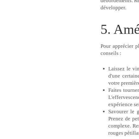
débordements. Re
développer.
5. Amél
Pour apprécier p
conseils :
Laissez le vi
d'une certain
votre première
Faites tourne
L'effervescen
expérience se
Savourer le g
Prenez de pet
complexe. Rema
rouges pétill