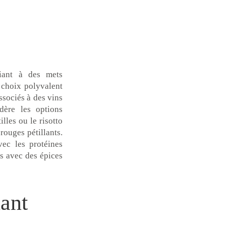
ciant à des mets
 choix polyvalent
ssociés à des vins
idère les options
lles ou le risotto
rouges pétillants.
vec les protéines
ées avec des épices
lant