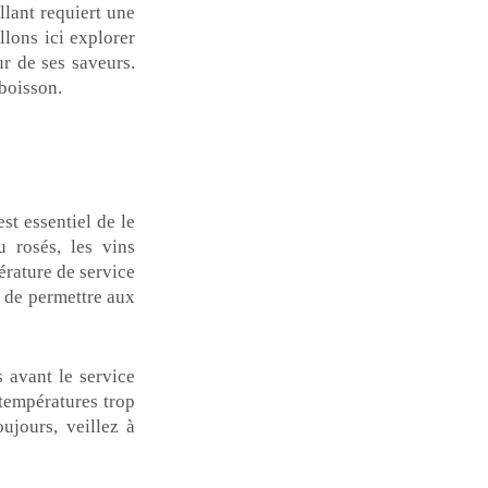
llant requiert une
lons ici explorer
ur de ses saveurs.
 boisson.
st essentiel de le
 rosés, les vins
rature de service
n de permettre aux
 avant le service
 températures trop
ujours, veillez à