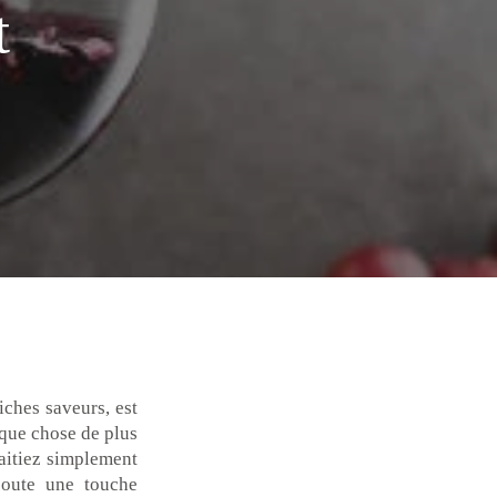
t
iches saveurs, est
lque chose de plus
aitiez simplement
ajoute une touche