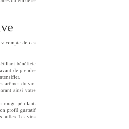
ômes du vin de se
ive
nez compte de ces
étillant bénéficie
s avant de prendre
ntensifier.
les arômes du vin.
orant ainsi votre
 rouge pétillant.
on profil gustatif
s bulles. Les vins