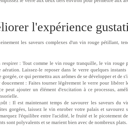
mplissez le verre aux deux tiers environ pour permettre aux ar
iorer l'expérience gustat
leinement les saveurs complexes d'un vin rouge pétillant, te
n respirer : Tout comme le vin rouge tranquille, le vin rouge p
e aération. Laissez-le reposer dans le verre quelques instant
 gorgée, ce qui permettra aux arômes de se développer et de s'i
r doucement : Faites tourner légèrement le verre pour libérer 
ce peut ajouter un élément d'excitation à ce processus, améli
nsorielle.
oût : Il est maintenant temps de savourer les saveurs du vin
ites gorgées, laissez le vin enrober votre palais et savourez s
rquez l'équilibre entre l'acidité, le fruité et le picotement de
ants sont polyvalents et se marient bien avec de nombreux plats.