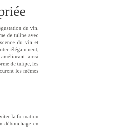
priée
égustation du vin.
me de tulipe avec
escence du vin et
onter élégamment,
 améliorant ainsi
orme de tulipe, les
ocurent les mêmes
viter la formation
 un débouchage en