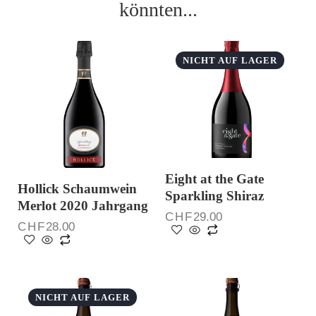
könnten...
NICHT AUF LAGER
Eight at the Gate
Hollick Schaumwein
Sparkling Shiraz
Merlot 2020 Jahrgang
CHF
29.00
CHF
28.00
NICHT AUF LAGER