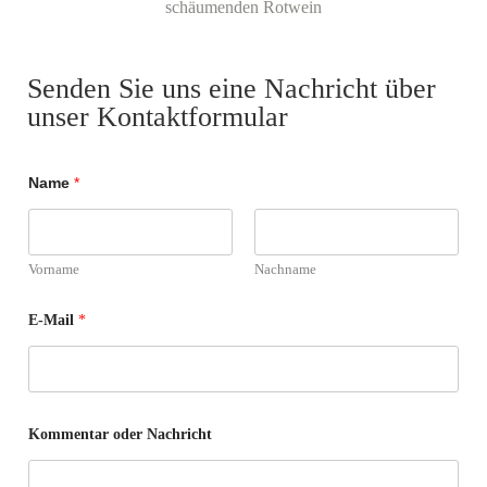
Senden Sie uns eine Nachricht über
unser Kontaktformular
Name
*
Vorname
Nachname
E
E-Mail
*
-
M
a
i
l
K
o
Kommentar oder Nachricht
m
m