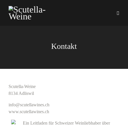
Kontakt
Scutella-Weine
8134 Adliswil
info@scutellawines.ch
www.scutellawines.ch