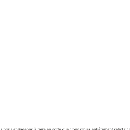
us nous engageons à faire en sorte que vous soyez entièrement satisfait d