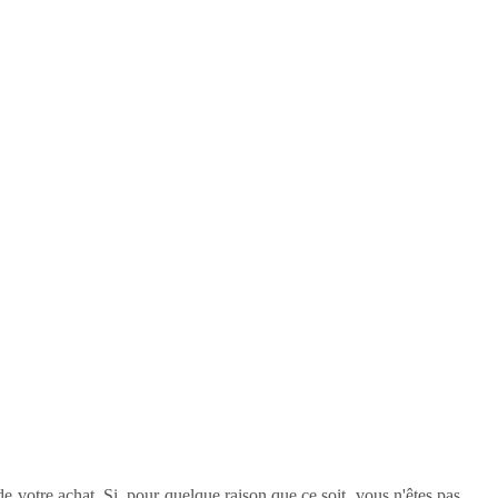
e votre achat. Si, pour quelque raison que ce soit, vous n'êtes pas